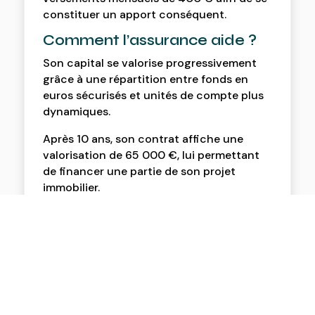
constituer un apport conséquent.
Comment l’assurance aide ?
Son capital se valorise progressivement
grâce à une répartition entre fonds en
euros sécurisés et unités de compte plus
dynamiques.
Après 10 ans, son contrat affiche une
valorisation de 65
000
€, lui permettant
de financer une partie de son projet
immobilier.
Il bénéficie d’une fiscalité optimisée lors
du retrait, grâce aux abattements
applicables après 8
ans de détention.
Bilan financier :
Montant total versé par Paul
: 48
000
€ (400
€ x 12
mois x 10
ans)